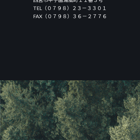
TEL（０７９８）２３－３３０１
FAX（０７９８）３６－２７７６