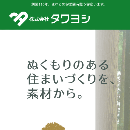
創業110年。変わらぬ御愛顧有難う御座います。
コ
ン
テ
ン
ツ
へ
ス
キ
ッ
プ