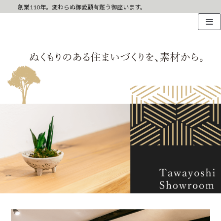
創業110年。変わらぬ御愛顧有難う御座います。
コ
ン
テ
ン
ツ
へ
ス
キ
ッ
プ