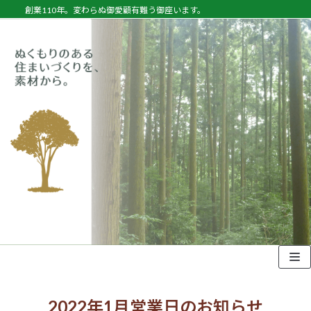
創業110年。変わらぬ御愛顧有難う御座います。
コ
ン
テ
ン
ツ
へ
ス
キ
ッ
プ
2022年1月営業日のお知らせ