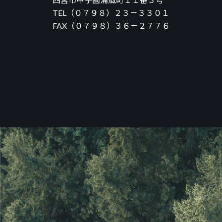
TEL（０７９８）２３－３３０１
FAX（０７９８）３６－２７７６