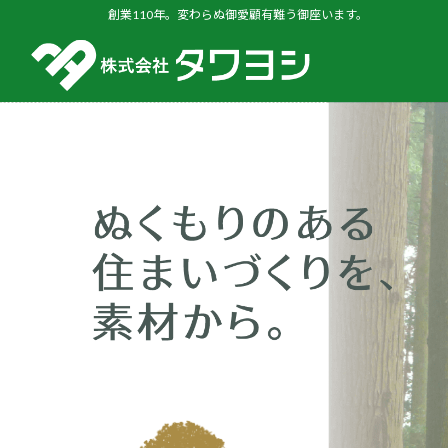
創業110年。変わらぬ御愛顧有難う御座います。
コ
ン
テ
ン
ツ
へ
ス
キ
ッ
プ